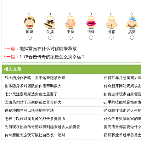
0
0
0
0
0
0
惊讶
欠揍
支持
很棒
愤怒
搞笑
上一篇：
地狱雷光在什么时候能够释放
下一篇：
1.76合击传奇的项链怎么搞幸运？
相关文章
·
战士的操作攻略，关于这些赶紧收藏
·
如何打赤月恶魔省力
·
集体隐身术对团队的作用帮助很大
·
传奇新开网站奶妈攻
·
七分天注定玩家选角色太重要了
·
如何选择玩家自身需
·
回血药剂对于玩家的帮助非常的大
·
起手的技能总是简略
·
神秘地图当可以移动刷怪方法
·
游戏陪伴我走过人生
·
怎样可以获取魔龙岭的战争参赛资历
·
什么任务奖励玩家的
·
为何现在热血传奇游戏得到越来越多人的喜爱
·
提高酒量都需要做什
·
传奇新区怎么玩可以让自己发一笔财
·
奶妈职业单过半兽勇