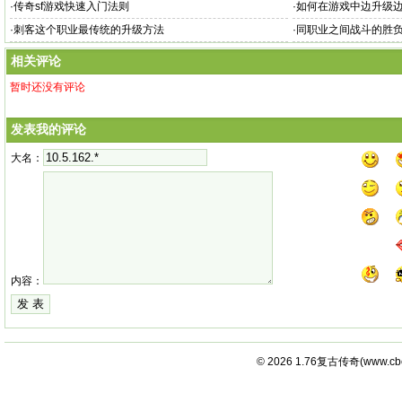
·
传奇sf游戏快速入门法则
·
如何在游戏中边升级
·
刺客这个职业最传统的升级方法
·
同职业之间战斗的胜
相关评论
暂时还没有评论
发表我的评论
大名：
内容：
© 2026
1.76复古传奇
(
www.cb