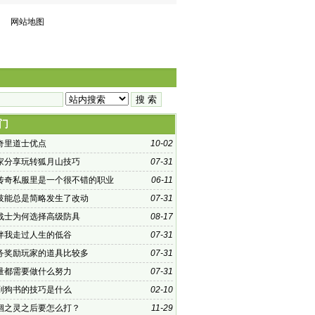
网站地图
门
奇里道士优点
10-02
家分享玩转狐月山技巧
07-31
传奇私服里是一个很不错的职业
06-11
技能总是简略发生了改动
07-31
战士为何选择高级防具
08-17
伴我走过人生的低谷
07-31
务奖励玩家的道具比较多
07-31
量都需要做什么努力
07-31
到狗书的技巧是什么
02-10
锢之灵之后要怎么打？
11-29