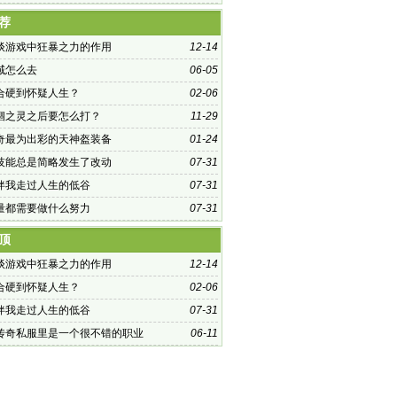
荐
谈游戏中狂暴之力的作用
12-14
域怎么去
06-05
合硬到怀疑人生？
02-06
锢之灵之后要怎么打？
11-29
奇最为出彩的天神盔装备
01-24
技能总是简略发生了改动
07-31
伴我走过人生的低谷
07-31
量都需要做什么努力
07-31
顶
谈游戏中狂暴之力的作用
12-14
合硬到怀疑人生？
02-06
伴我走过人生的低谷
07-31
传奇私服里是一个很不错的职业
06-11