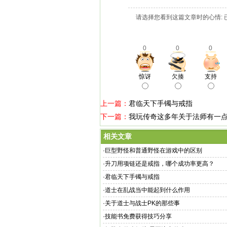
请选择您看到这篇文章时的心情: 
0
0
0
惊讶
欠揍
支持
上一篇：
君临天下手镯与戒指
下一篇：
我玩传奇这多年关于法师有一
相关文章
·
巨型野怪和普通野怪在游戏中的区别
·
升刀用项链还是戒指，哪个成功率更高？
·
君临天下手镯与戒指
·
道士在乱战当中能起到什么作用
·
关于道士与战士PK的那些事
·
技能书免费获得技巧分享