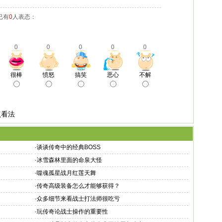
已有
0
人表态：
0
0
0
0
0
很棒
愤怒
搞笑
恶心
不解
点看法
·
谈谈传奇中的经典BOSS
·
冰雪森林里面的命泉大怪
·
噬魂孤星战月红莲天舞
·
传奇高级装备怎么才能够获得？
·
众多细节来看战士打法师很吃亏
·
玩传奇论战士操作的重要性