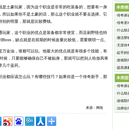
是土豪玩家，因为这个职业是非常的吃装备的，想要有一身
本类推
，所以如果你不是土豪的话，那么这个职业就不要去选择。它
·
传奇谈
特别的明显，那就是比较费钱。
·
传奇圣
·
什么组
玩家，这个职业的优点是装备都非常便宜，而且刷野怪也特
·
激活禁
Boss，缺点就是在前期的时候血量比较低，需要猥琐一点。
·
天涯传
万金油，谁都可以玩。他最大的优点就是有很多个技能，有
·
起手的
的时候，只要能够确保自己不被贴身，那就可以把别人给放风筝
·
游戏陪
带几个蓝药。
·
提高酒
业都应该怎么玩？有哪些技巧？如果你是一个传奇新手，那
本类固
·
传奇谈
·
什么组
·
游戏陪
来源：网络
·
法师在