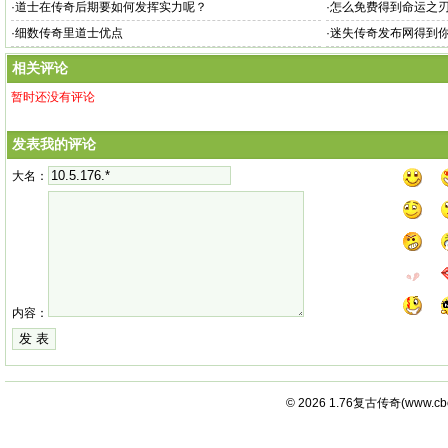
·
道士在传奇后期要如何发挥实力呢？
·
怎么免费得到命运之
·
细数传奇里道士优点
·
迷失传奇发布网得到
相关评论
暂时还没有评论
发表我的评论
大名：
内容：
© 2026
1.76复古传奇
(
www.cb