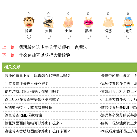
0
0
0
0
0
0
惊讶
欠揍
支持
很棒
愤怒
搞笑
上一篇：
我玩传奇这多年关于法师有一点看法
下一篇：
什么途径可以获得大量经验
相关文章
·
法师的血量不多，应该怎么保护自己呢？
·
传奇中的转生设定，
·
问道传奇狂暴称号好不好？
·
我玩传奇这多年关于
·
传奇游戏职业无强弱，你赞同吗？
·
英雄组合分析之道士
·
道士职业在传奇中要如何变强呢？
·
尸王殿大概多久会进
·
玩法师有技巧，教你取胜妙招
·
骷髅传奇狂暴BUFF
·
酒鬼传奇RMB玩家攻略
·
法师各个阶段的必备
·
骷髅洞里面的蝙蝠可以爆出什么来？
·
解析：玩好法师的三
·
诡秘传奇赞助地图能够爆出什么好东西？
·
20级玩家能不能进入