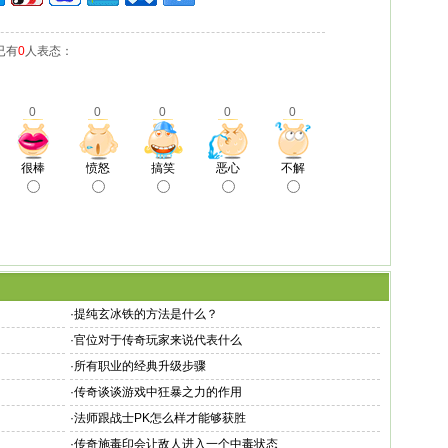
已有
0
人表态：
0
0
0
0
0
很棒
愤怒
搞笑
恶心
不解
·
提纯玄冰铁的方法是什么？
·
官位对于传奇玩家来说代表什么
·
所有职业的经典升级步骤
·
传奇谈谈游戏中狂暴之力的作用
·
法师跟战士PK怎么样才能够获胜
·
传奇施毒印会让敌人进入一个中毒状态