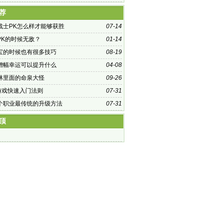
荐
战士PK怎么样才能够获胜
07-14
PK的时候无敌？
01-14
宝的时候也有很多技巧
08-19
增幅幸运可以提升什么
04-08
林里面的命泉大怪
09-26
f游戏快速入门法则
07-31
个职业最传统的升级方法
07-31
顶