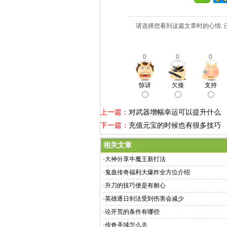
请选择您看到这篇文章时的心情: 
0
0
0
惊讶
欠揍
支持
上一篇：
对武器增幅幸运可以提升什么
下一篇：
充值元宝的时候也有很多技巧
相关文章
·
大神分享牛魔王新打法
·
鬼蛊传奇福利大爆炸全方位介绍
·
升刀的技巧便是有耐心
·
英雄逐日剑法受到伤害会减少
·
论开荒的条件有哪些
·
传奇圣域怎么去