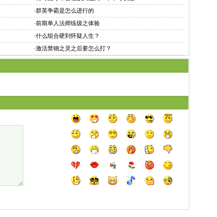
·
群英争霸是怎么进行的
·
前期单人法师练级之体验
·
什么组合硬到怀疑人生？
·
激活禁锢之灵之后要怎么打？