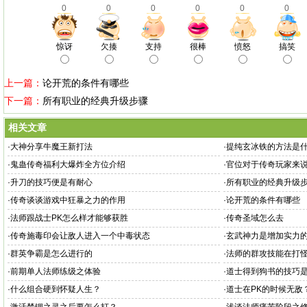
0
0
0
0
0
0
惊讶
欠揍
支持
很棒
愤怒
搞笑
上一篇：
论开荒的条件有哪些
下一篇：
所有职业的经典升级步骤
相关文章
·
大神分享牛魔王新打法
·
提纯玄冰铁的方法是
·
鬼蛊传奇福利大爆炸全方位介绍
·
官位对于传奇玩家来
·
升刀的技巧便是有耐心
·
所有职业的经典升级
·
传奇谈谈游戏中狂暴之力的作用
·
论开荒的条件有哪些
·
法师跟战士PK怎么样才能够获胜
·
传奇圣域怎么去
·
传奇施毒印会让敌人进入一个中毒状态
·
玄武神力是增加实力
·
群英争霸是怎么进行的
·
法师的群攻技能在打
·
前期单人法师练级之体验
·
道士得到狗书的技巧
·
什么组合硬到怀疑人生？
·
道士在PK的时候无敌