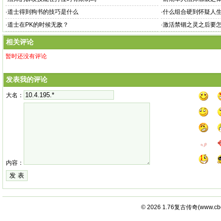
·
道士得到狗书的技巧是什么
·
什么组合硬到怀疑人
·
道士在PK的时候无敌？
·
激活禁锢之灵之后要
相关评论
暂时还没有评论
发表我的评论
大名：
内容：
© 2026
1.76复古传奇
(
www.cb