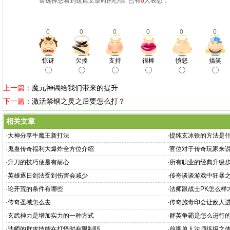
请选择您看到这篇文章时的心情: 已有
0
人表态：
0
0
0
0
0
0
惊讶
欠揍
支持
很棒
愤怒
搞笑
上一篇：
魔元神镯给我们带来的提升
下一篇：
激活禁锢之灵之后要怎么打？
相关文章
·
大神分享牛魔王新打法
·
提纯玄冰铁的方法是
·
鬼蛊传奇福利大爆炸全方位介绍
·
官位对于传奇玩家来
·
升刀的技巧便是有耐心
·
所有职业的经典升级
·
英雄逐日剑法受到伤害会减少
·
传奇谈谈游戏中狂暴
·
论开荒的条件有哪些
·
法师跟战士PK怎么样
·
传奇圣域怎么去
·
传奇施毒印会让敌人
·
玄武神力是增加实力的一种方式
·
群英争霸是怎么进行
·
法师的群攻技能在打怪时有限制吗
·
前期单人法师练级之